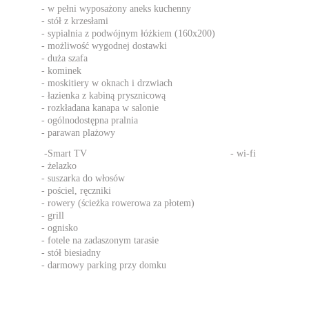
- w pełni wyposażony aneks kuchenny 
- stół z krzesłami
- sypialnia z podwójnym łóżkiem (160x200)
- możliwość wygodnej dostawki
- duża szafa
- kominek
- moskitiery w oknach i drzwiach
- łazienka z kabiną prysznicową
- rozkładana kanapa w salonie
- ogólnodostępna pralnia
- parawan plażowy
 -Smart TV                                                    - wi-fi   
- żelazko
- suszarka do włosów
- pościel, ręczniki
- rowery (ścieżka rowerowa za płotem) 
- grill
- ognisko
- fotele na zadaszonym tarasie
- stół biesiadny
- darmowy parking przy domku