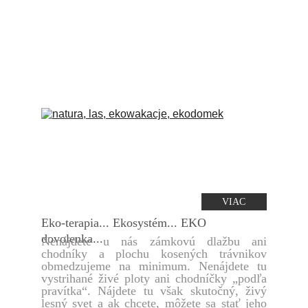
VIAC
Eko-terapia... Ekosystém... EKO 
dovolenka...
Nenájdete u nás zámkovú dlažbu ani
chodníky a plochu kosených trávnikov
obmedzujeme na minimum. Nenájdete tu
vystrihané živé ploty ani chodníčky „podľa
pravítka“. Nájdete tu však skutočný, živý
lesný svet a ak chcete, môžete sa stať jeho