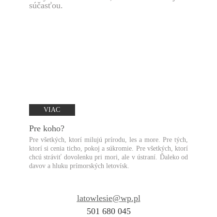
súčasťou.
VIAC
Pre koho?
Pre všetkých, ktorí milujú prírodu, les a more. Pre tých,
ktorí si cenia ticho, pokoj a súkromie. Pre všetkých, ktorí
chcú stráviť dovolenku pri mori, ale v ústraní. Ďaleko od
davov a hluku prímorských letovísk.
latowlesie@
wp.pl
501 680 045