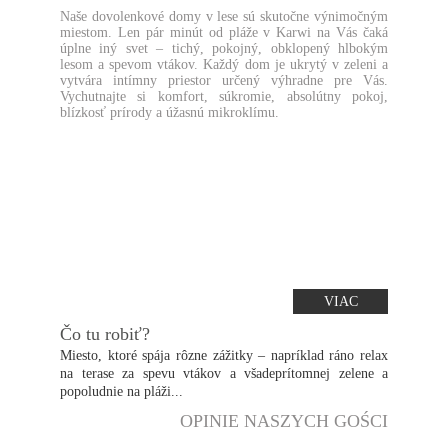
Naše dovolenkové domy v lese sú skutočne výnimočným
miestom. Len pár minút od pláže v Karwi na Vás čaká
úplne iný svet – tichý, pokojný, obklopený hlbokým
lesom a spevom vtákov. Každý dom je ukrytý v zeleni a
vytvára intímny priestor určený výhradne pre Vás.
Vychutnajte si komfort, súkromie, absolútny pokoj,
blízkosť prírody a úžasnú mikroklímu.
VIAC
Čo tu robiť?
Miesto, ktoré spája rôzne zážitky – napríklad ráno relax
na terase za spevu vtákov a všadeprítomnej zelene a
popoludnie na pláži...
OPINIE NASZYCH GOŚCI