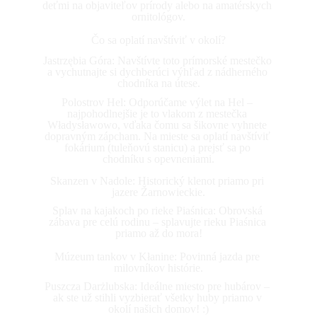
deťmi na objaviteľov prírody alebo na amatérskych 
ornitológov.
Čo sa oplatí navštíviť v okolí?
Jastrzębia Góra: Navštívte toto prímorské mestečko 
a vychutnajte si dychberúci výhľad z nádherného 
chodníka na útese.
Polostrov Hel: Odporúčame výlet na Hel – 
najpohodlnejšie je to vlakom z mestečka 
Władysławowo, vďaka čomu sa šikovne vyhnete 
dopravným zápcham. Na mieste sa oplatí navštíviť 
fokárium (tuleňovú stanicu) a prejsť sa po 
chodníku s opevneniami.
Skanzen v Nadole: Historický klenot priamo pri 
jazere Žarnowieckie.
Splav na kajakoch po rieke Piaśnica: Obrovská 
zábava pre celú rodinu – splavujte rieku Piaśnica 
priamo až do mora!
Múzeum tankov v Kłanine: Povinná jazda pre 
milovníkov histórie.
Puszcza Darżlubska: Ideálne miesto pre hubárov – 
ak ste už stihli vyzbierať všetky huby priamo v 
okolí našich domov! :)