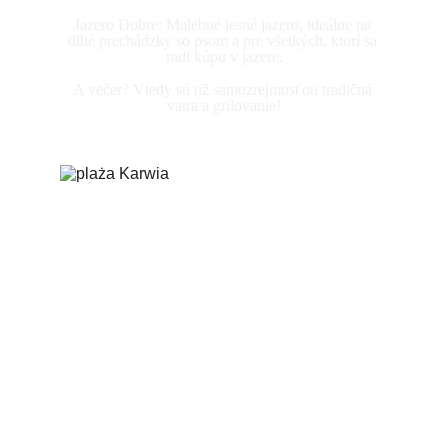
Jazero Dobre: Malebné lesné jazero, ideálne na 
dlhé prechádzky so psom a pre všetkých, ktorí sa 
radi kúpu v jazere.
A večer? Vtedy sú už samozrejmosťou tradičná 
vatra a grilovanie!