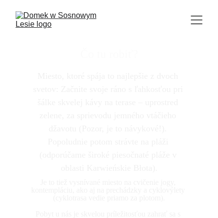
Čo tu robiť?
Miesto, ktoré spája to najlepšie z dvoch 
svetov: Začnite svoje ráno s ľahkosťou pri 
šálke skvelej kávy na terase – uprostred 
zelene, za sprievodu jemného vtáčieho 
džavotu (Pozor, je to návykové!). 
Popoludnie potom strávte na pláži 
(odporúčame široké piesočnaté pláže v 
oblasti Karwieńskie Błota).
Je to tiež vysnívané miesto na cvičenie jogy, 
kontempláciu, ako aj na prechádzky a cyklovýlety 
(cyklotrasa vedie priamo za plotom).
Pobyt u nás je skvelou príležitosťou zahrať sa s 