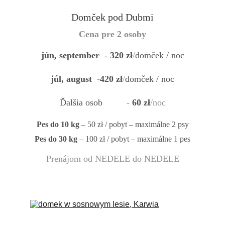
Domček pod Dubmi
Cena pre 2 osoby
jún, september
  - 
320 zł
/
domček / noc
júl, august
 -
420 zł
/
domček / noc
Ďalšia osob
a
        - 
60 zł
/noc
Pes do 10 kg
 – 50 zł / pobyt – maximálne 2 psy
Pes do 30 kg
 – 100 zł / pobyt – maximálne 1 pes
Prenájom od NEDELE do NEDELE