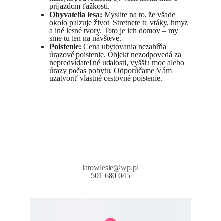
príjazdom ťažkosti.
Obyvatelia lesa:
 Myslite na to, že všade 
okolo pulzuje život. Stretnete tu vtáky, hmyz 
a iné lesné tvory. Toto je ich domov – my 
sme tu len na návšteve.
Poistenie:
 Cena ubytovania nezahŕňa 
úrazové poistenie. Objekt nezodpovedá za 
nepredvídateľné udalosti, vyššiu moc alebo 
úrazy počas pobytu. Odporúčame Vám 
uzatvoriť vlastné cestovné poistenie.
latowlesie@
wp.pl
501 680 045