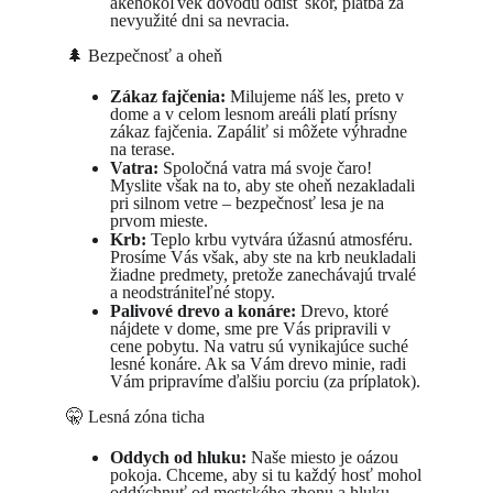
akéhokoľvek dôvodu odísť skôr, platba za 
nevyužité dni sa nevracia.
🌲 Bezpečnosť a oheň
Zákaz fajčenia:
 Milujeme náš les, preto v 
dome a v celom lesnom areáli platí prísny 
zákaz fajčenia. Zapáliť si môžete výhradne 
na terase.
Vatra:
 Spoločná vatra má svoje čaro! 
Myslite však na to, aby ste oheň nezakladali 
pri silnom vetre – bezpečnosť lesa je na 
prvom mieste.
Krb:
 Teplo krbu vytvára úžasnú atmosféru. 
Prosíme Vás však, aby ste na krb neukladali 
žiadne predmety, pretože zanechávajú trvalé 
a neodstrániteľné stopy.
Palivové drevo a konáre:
 Drevo, ktoré 
nájdete v dome, sme pre Vás pripravili v 
cene pobytu. Na vatru sú vynikajúce suché 
lesné konáre. Ak sa Vám drevo minie, radi 
Vám pripravíme ďalšiu porciu (za príplatok).
🤫 Lesná zóna ticha
Oddych od hluku:
 Naše miesto je oázou 
pokoja. Chceme, aby si tu každý hosť mohol 
oddýchnuť od mestského zhonu a hluku.