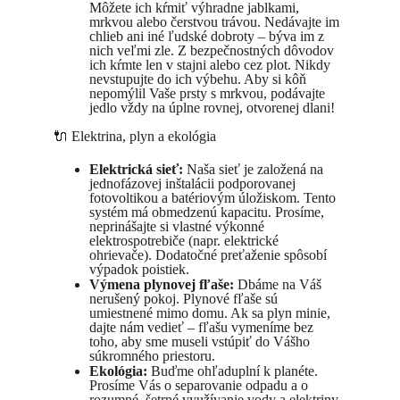
Môžete ich kŕmiť výhradne jablkami, 
mrkvou alebo čerstvou trávou. Nedávajte im 
chlieb ani iné ľudské dobroty – býva im z 
nich veľmi zle. Z bezpečnostných dôvodov 
ich kŕmte len v stajni alebo cez plot. Nikdy 
nevstupujte do ich výbehu. Aby si kôň 
nepomýlil Vaše prsty s mrkvou, podávajte 
jedlo vždy na úplne rovnej, otvorenej dlani!
🔌 Elektrina, plyn a ekológia
Elektrická sieť:
 Naša sieť je založená na 
jednofázovej inštalácii podporovanej 
fotovoltikou a batériovým úložiskom. Tento 
systém má obmedzenú kapacitu. Prosíme, 
neprinášajte si vlastné výkonné 
elektrospotrebiče (napr. elektrické 
ohrievače). Dodatočné preťaženie spôsobí 
výpadok poistiek.
Výmena plynovej fľaše:
 Dbáme na Váš 
nerušený pokoj. Plynové fľaše sú 
umiestnené mimo domu. Ak sa plyn minie, 
dajte nám vedieť – fľašu vymeníme bez 
toho, aby sme museli vstúpiť do Vášho 
súkromného priestoru.
Ekológia:
 Buďme ohľaduplní k planéte. 
Prosíme Vás o separovanie odpadu a o 
rozumné, šetrné využívanie vody a elektriny.