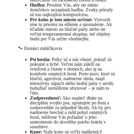
Hudba:
 Prosíme Vás, aby ste mimo 
domčekov nezapínali hudbu. Zvuky prírody 
sú tou najkrajšou kompozíciou.
Pre koho je toto miesto určené:
 Vytvorili 
sme tu priestor na stíšenie a spomalenie. Ak 
hľadáte miesto na hlučné párty alebo ste 
veľmi temperamentná skupina, iné objekty 
budú pre Vás určite vhodnejšie.
🐾 Domáci miláčikovia
Psí hostia:
 Psíky sú u nás vítané, pokiaľ sú 
pokojné a tiché. Veľmi nám záleží na 
sviežosti a čistote v domoch, ako aj na 
komforte ostatných hostí. Preto psov, ktorí sú 
hluční, agresívni, nadmerne slinia, majú 
intenzívny zápach alebo hrabú jamy v areáli, 
bohužiaľ nemôžeme ubytovať – je nám to 
ľúto.
Zodpovednosť:
 Ako majiteľ dbáte na 
disciplínu svojho psa, upratujete po ňom a 
zodpovedáte za prípadné škody. Ak by pes 
nadmerne brechal a rušil pobyt ostatných 
hostí, môžeme Vás požiadať o jeho 
umiestnenie do skvelého psieho hotela v 
susedstve.
Kone:
 Naše kone sú veľkí maškrtníci! 