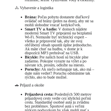
🚴 Vybavenie a logistika
Brána:
 Počas pobytu dostanete diaľkový 
ovládač od brány (jeden na dom), aby ste sa 
mohli slobodne vracať kedykoľvek.
Smart TV a Audio:
 V domoch nájdete 
modernú Smart TV pripojenú na bezplatnú 
Wi-Fi. Nemusíte byť technický expert – 
všetko je pripravené tak, aby ste svoj 
obľúbený obsah spustili úplne jednoducho. 
Ak máte chuť na hudbu, v dome je k 
dispozícii MP3 prehrávač na USB.
Bicykle:
 Pre našich hostí sú bicykle plne 
zadarmo. Pokojne vyrazte na výlet a po 
návrate ich, prosím, odložte na miesto.
Poruchy:
 Ak niečo nefunguje tak, ako má – 
dajte nám vedieť! Poruchu odstránime tak 
rýchlo, ako to bude možné.
🚗 Príjazd a okolie
Príjazdová cesta:
 Posledných 500 metrov 
príjazdovej cesty vedie cez idylickú poľnú 
cestu. Štandardné osobné autá ju zvládnu 
bez problémov. Športové autá s veľmi 
nízkym podvozkom by však mohli mať s 