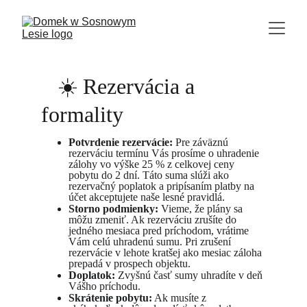
 ☀️ Rezervácia a 
formality
Potvrdenie rezervácie:
 Pre záväznú 
rezerváciu termínu Vás prosíme o uhradenie 
zálohy vo výške 25 % z celkovej ceny 
pobytu do 2 dní. Táto suma slúži ako 
rezervačný poplatok a pripísaním platby na 
účet akceptujete naše lesné pravidlá.
Storno podmienky:
 Vieme, že plány sa 
môžu zmeniť. Ak rezerváciu zrušíte do 
jedného mesiaca pred príchodom, vrátime 
Vám celú uhradenú sumu. Pri zrušení 
rezervácie v lehote kratšej ako mesiac záloha 
prepadá v prospech objektu.
Doplatok:
 Zvyšnú časť sumy uhradíte v deň 
Vášho príchodu.
Skrátenie pobytu:
 Ak musíte z 