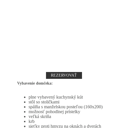
REZERVOVAŤ
Vybavenie domčeka:
plne vybavený kuchynský kút
stôl so stoličkami
spálňa s manželskou posteľou (160x200)
možnosť pohodlnej prístelky
veľká skriňa
krb
sieťky proti hmyzu
 na oknách a dverách