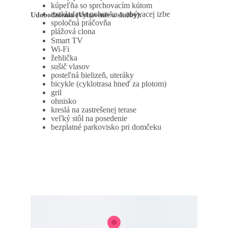
kúpeľňa so sprchovacím kútom
rozkladacia pohovka v obývacej izbe
Udobodnienia (Vybavenie a služby):
spoločná práčovňa
plážová clona 
Smart TV
Wi-Fi
žehlička
sušič vlasov
posteľná bielizeň, uteráky
bicykle (cyklotrasa hneď za plotom)
gril
ohnisko
kreslá na zastrešenej terase
veľký stôl na posedenie
bezplatné parkovisko pri domčeku