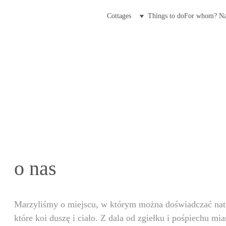
Cottages
Things to do
For whom? 
Na
o nas
Marzyliśmy o miejscu, w którym można doświadczać natu
które koi duszę i ciało. Z dala od zgiełku i pośpiechu mi