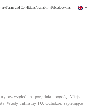
ture
Terms and Conditions
Availability
Prices
Booking
ry bez względu na porę dnia i pogodę. Miejscu, 
asta. Wtedy trafiliśmy TU. Odludzie, zapierające 