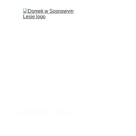
84-110 Sulicice 50
latowlesie@
wp.pl
telefon: 501 680 045