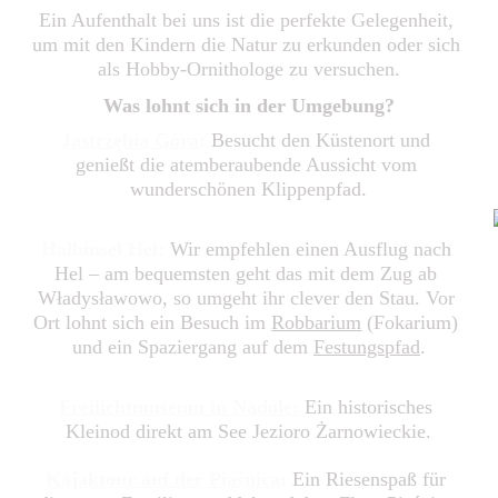
Ein Aufenthalt bei uns ist die perfekte Gelegenheit, 
um mit den Kindern die Natur zu erkunden oder sich 
als Hobby-Ornithologe zu versuchen.
Was lohnt sich in der Umgebung?
Jastrzębia Góra
:
Besucht den Küstenort und 
genießt die atemberaubende Aussicht vom 
wunderschönen Klippenpfad.
Halbinsel Hel:
Wir empfehlen einen Ausflug nach 
Hel – am bequemsten geht das mit dem Zug ab 
Władysławowo, so umgeht ihr clever den Stau. Vor 
Ort lohnt sich ein Besuch im 
Robbarium
 (Fokarium) 
und ein Spaziergang auf dem 
Festungspfad
.
Freilichtmuseum in Nadole:
Ein historisches 
Kleinod direkt am See Jezioro Żarnowieckie.
Kajaktour auf der Piaśnica
:
 Ein Riesenspaß für 