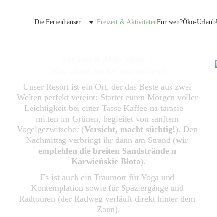
Die Ferienhäuser
Freizeit & Aktivitäten
Für wen?
Öko-Urlaub
Freizeit & Aktivitäten – 
Was könnt ihr bei uns erleben?
Unser Resort ist ein Ort, der das Beste aus zwei 
Welten perfekt vereint: Startet euren Morgen voller 
Leichtigkeit bei einer Tasse Kaffee na tarasie – 
mitten im Grünen, begleitet von sanftem 
Vogelgezwitscher (
Vorsicht, macht süchtig!
). Den 
Nachmittag verbringt ihr dann am Strand (
wir 
empfehlen die breiten Sandstrände n 
Karwieńskie Błota
).
Es ist auch ein Traumort für Yoga und 
Kontemplation sowie für Spaziergänge und 
Radtouren (der Radweg verläuft direkt hinter dem 
Zaun).