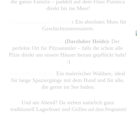
die ganze Familie – paddelt auf dem Fluss Piaśnica 
direkt bis ins Meer!
Panzermuseum in Kłanino
:
 Ein absolutes Muss für 
Geschichtsinteressierte.
Puszcza Darżlubska
 (Darzluber Heide):
 Der 
perfekte Ort für Pilzsammler – falls ihr schon alle 
Pilze direkt um unsere Häuser herum gepflückt habt! 
:)
See
 Jezioro Dobre
:
 Ein malerischer Waldsee, ideal 
für lange Spaziergänge mit dem Hund und für alle, 
die gerne im See baden.
Und am Abend? Da stehen natürlich ganz 
traditionell Lagerfeuer und Grille
n auf dem Programm!