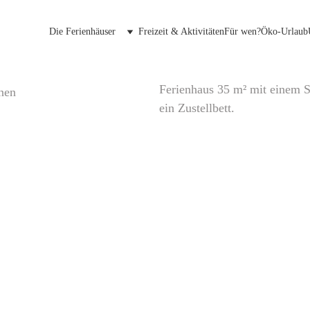
Die Ferienhäuser
Freizeit & Aktivitäten
Für wen?
Öko-Urlaub
Ferienhaus 35 m² mit einem S
onen
ein Zustellbett.