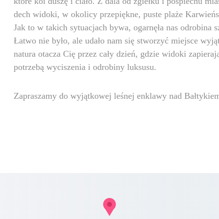
które koi duszę i ciało. Z dala od zgiełku i pośpiechu mi
dech widoki, w okolicy przepiękne, puste plaże Karwieńs
Jak to w takich sytuacjach bywa, ogarnęła nas odrobina sz
Łatwo nie było, ale udało nam się stworzyć miejsce wyją
natura otacza Cię przez cały dzień, gdzie widoki zapieraj
potrzebą wyciszenia i odrobiny luksusu.
Zapraszamy do wyjątkowej leśnej enklawy nad Bałtykie