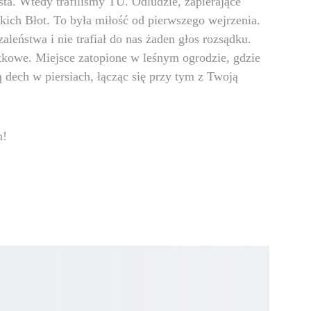
asta. Wtedy trafiliśmy TU. Odludzie, zapierające 
kich Błot. To była miłość od pierwszego wejrzenia. 
aleństwa i nie trafiał do nas żaden głos rozsądku. 
tkowe. Miejsce zatopione w leśnym ogrodzie, gdzie 
ą dech w piersiach, łącząc się przy tym z Twoją 
m!